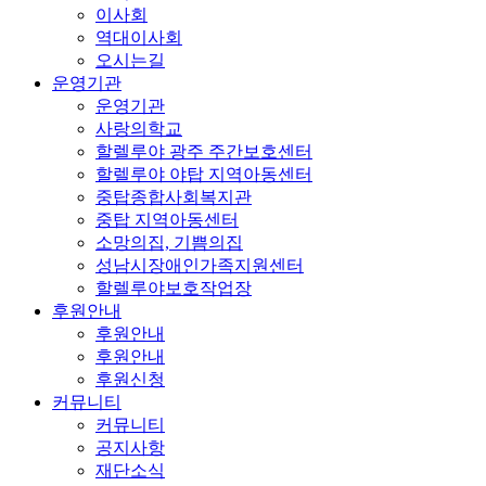
이사회
역대이사회
오시는길
운영기관
운영기관
사랑의학교
할렐루야 광주 주간보호센터
할렐루야 야탑 지역아동센터
중탑종합사회복지관
중탑 지역아동센터
소망의집, 기쁨의집
성남시장애인가족지원센터
할렐루야보호작업장
후원안내
후원안내
후원안내
후원신청
커뮤니티
커뮤니티
공지사항
재단소식